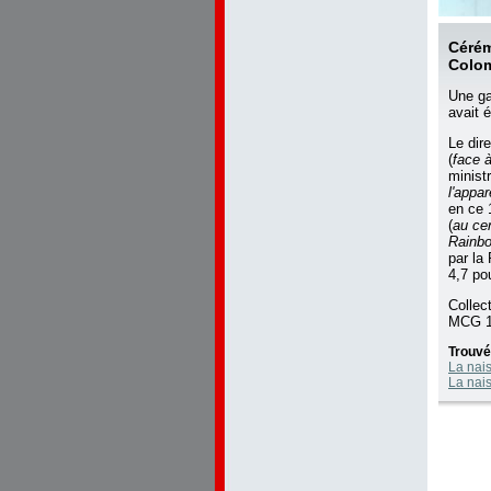
Cérém
Colom
Une ga
avait é
Le dir
(
face à
minist
l'appar
en ce 
(
au cen
Rainb
par la
4,7 p
Collec
MCG 1
Trouvé
La nai
La nai