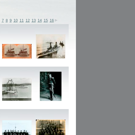
7
8
9
10
11
12
13
14
15
16