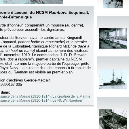
onie d'accueil du NCSM
Rainbow
, Esquimalt,
bie-Britannique
rde d'honneur, comprenant un mousse (
au centre
),
té prévue pour accueillir les dignitaires.
ecteur du Service naval, le contre-amiral Kingsmill
 l'appareil, portant barbe et moustache)
et le premier
re de la Colombie-Britannique Richard McBride (
face à
eil, en haut-de-forme)
étaient au nombre des visiteurs
11 novembre 1910. Le commandant J. D. D. Stewart
tre, dos à l'appareil
), premier capitaine du NCSM
ow
, était, comme la majeure partie de l'équipage, prêté
 Royal Navy. La culasse d'un des canons à tir rapide de
ouces du
Rainbow
est visible au premier plan.
tion d'archives George-Metcalf
9890167-005
 dans:
ssance de la Marine (1910-1914) /La création de la Marine
ssance de la Marine (1910-1914) /Le NCSM
Rainbow