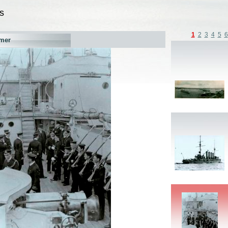
s
1
2
3
4
5
6
mer