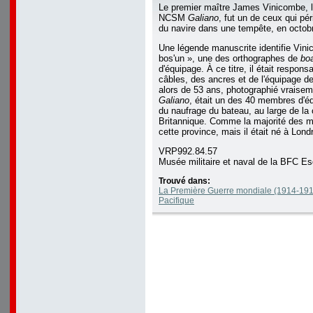
Le premier maître James Vinicombe, l
NCSM
Galiano
, fut un de ceux qui pér
du navire dans une tempête, en octob
Une légende manuscrite identifie Vi
bos'un », une des orthographes de
bo
d'équipage. À ce titre, il était respon
câbles, des ancres et de l'équipage d
alors de 53 ans, photographié vraise
Galiano
, était un des 40 membres d'éq
du naufrage du bateau, au large de la
Britannique. Comme la majorité des mar
cette province, mais il était né à Lond
VRP992.84.57
Musée militaire et naval de la BFC Es
Trouvé dans:
La Première Guerre mondiale (1914-1918
Pacifique