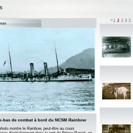
s
1
2
3
4
5
mer
e-bas de combat à bord du NCSM
Rainbow
photo montre le
Rainbow,
peut-être au cours
cices d'entraînement dans le port de Prince Rupert, en