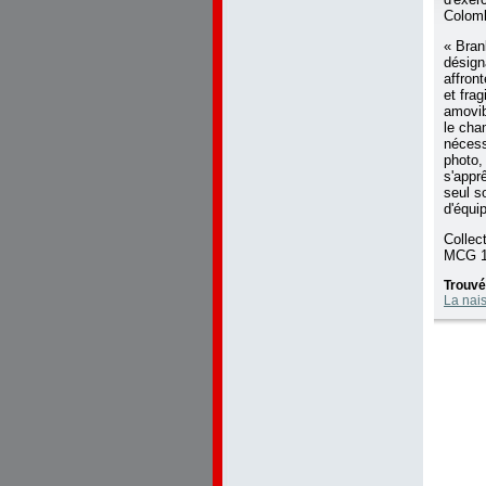
Colomb
« Bran
désign
affron
et fra
amovib
le cha
nécess
photo,
s'appr
seul s
d'équi
Collec
MCG 1
Trouvé
La nai