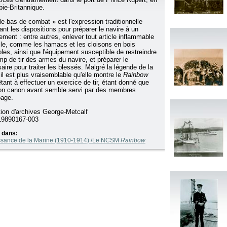
ie-Britannique.
le-bas de combat » est l'expression traditionnelle
ant les dispositions pour préparer le navire à un
tement : entre autres, enlever tout article inflammable
gile, comme les hamacs et les cloisons en bois
les, ainsi que l'équipement susceptible de restreindre
mp de tir des armes du navire, et préparer le
aire pour traiter les blessés. Malgré la légende de la
 il est plus vraisemblable qu'elle montre le
Rainbow
êtant à effectuer un exercice de tir, étant donné que
on canon avant semble servi par des membres
page.
tion d'archives George-Metcalf
9890167-003
 dans:
ssance de la Marine (1910-1914) /Le NCSM
Rainbow