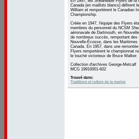
En 1957, les Shearwater Flyers de la 
Canada (en maillots blancs) défirent 
William et remportèrent le Canadian I
Championship.
Créée en 1947, l'équipe des Flyers éta
membres du personnel du NCSM
She
aéronavale de Dartmouth, en Nouvelle
de nombreux succès, remportant des
Nouvelle-Écosse, dans les Maritimes e
Canada. En 1957, dans une remontée s
Flyers remportèrent le championnat nat
le touché victorieux de Bruce Walker.
Collection d'archives George-Metcalf
MCG 19910001-602
Trouvé dans:
Traditions et culture de la marine