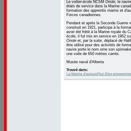
Le voilier-école NCSM
Oriole,
le navir
états de service dans la Marine canadi
formation des apprentis marins et d'
Forces canadiennes.
Pendant et après la Seconde Guerre mo
construit en 1921, participa à la form
avoir été frété à la Marine royale du
école, il fut mis en service en 1952
Oriole
et, par la suite, déplacé de Hal
être utilisé pour des activités de forma
navire porte le nom orne son spinnaker 
une voile de 650 mètres carrés.
Musée naval d'Alberta
Trouvé dans:
La Marine d'aujourd'hui /Des engagemen