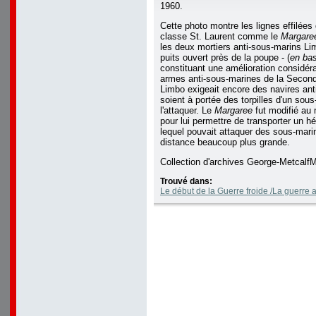
1960.
Cette photo montre les lignes effilées
classe St. Laurent comme le
Margare
les deux mortiers anti-sous-marins Li
puits ouvert près de la poupe - (
en bas
constituant une amélioration considéra
armes anti-sous-marines de la Second
Limbo exigeait encore des navires anti
soient à portée des torpilles d'un sous
l'attaquer. Le
Margaree
fut modifié au
pour lui permettre de transporter un h
lequel pouvait attaquer des sous-mari
distance beaucoup plus grande.
Collection d'archives George-Metca
Trouvé dans:
Le début de la Guerre froide /La guerre 