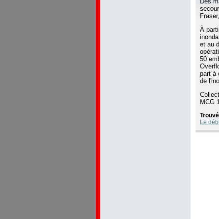
Des ma
secour
Fraser
À part
inonda
et au 
opérat
50 emb
Overfl
part à
de l'i
Collec
MCG 1
Trouvé
Le débu