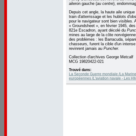
aileron gauche (
au centre
), endommagé
Depuis cet angle, la haute aile unique
train d'atterrissage et les hublots d'ob
pour le navigateur sont bien visibles. 
« Groundsheet », en février 1945, de
821e Escadron, ayant décolé du
Punc
mines au large de la côte norvégienne
des problèmes : les Barracuda, séparé
chasseurs, furent la cible d'un intens
revinrent jamais au
Puncher.
Collection d'archives George Metcalf
MCG 19820422-021
Trouvé dans:
La Seconde Guerre mondiale /La Marine
européennes /L'aviation navale - Les 