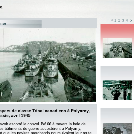
s
1
2
3
4
5
mer
oyers de classe Tribal canadiens à Polyarny,
ssie, avril 1945
avoir escorté le convoi JW 66 à travers la baie de
les bâtiments de guerre accostèrent à Polyarny,
t que les navires marchands poursuivaient leur route