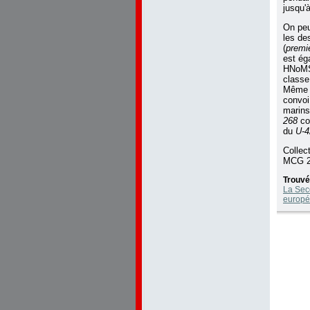
jusqu'
On peu
les de
(
premie
est ég
HNo
classe
Même s
convoi
marins
268
cou
du
U-4
Collec
MCG 2
Trouvé
La Sec
europé