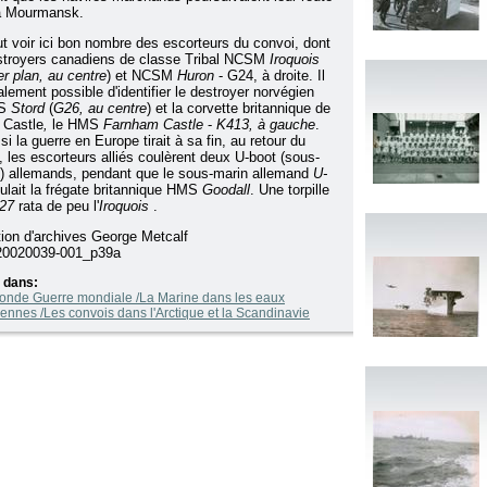
à Mourmansk.
t voir ici bon nombre des escorteurs du convoi, dont
stroyers canadiens de classe Tribal NCSM
Iroquois
r plan, au
centre
) et NCSM
Huron
- G24, à droite. Il
alement possible d'identifier le destroyer norvégien
MS
Stord
(
G26, au centre
) et la corvette britannique de
 Castle
,
le HMS
Farnham Castle
-
K413, à gauche
.
i la guerre en Europe tirait à sa fin, au retour du
, les escorteurs alliés coulèrent deux U-boot (sous-
) allemands, pendant que le sous-marin allemand
U-
lait la frégate britannique HMS
Goodall
. Une torpille
27
rata de peu l'
Iroquois
.
tion d'archives George Metcalf
0020039-001_p39a
 dans:
onde Guerre mondiale /La Marine dans les eaux
ennes /Les convois dans l'Arctique et la Scandinavie