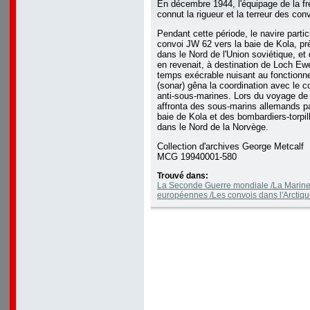
En décembre 1944, l'équipage de la 
connut la rigueur et la terreur des con
Pendant cette période, le navire partic
convoi JW 62 vers la baie de Kola, p
dans le Nord de l'Union soviétique, et
en revenait, à destination de Loch E
temps exécrable nuisant au fonction
(sonar) gêna la coordination avec le c
anti-sous-marines. Lors du voyage de r
affronta des sous-marins allemands pat
baie de Kola et des bombardiers-torpi
dans le Nord de la Norvège.
Collection d'archives George Metcalf
MCG 19940001-580
Trouvé dans:
La Seconde Guerre mondiale /La Marine
européennes /Les convois dans l'Arctiqu