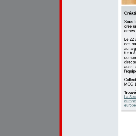
Créat
Sous l
crée u
armes
Le 22 
des na
au lar
fut tu
derriè
direct
aussi 
l'équi
Collec
MCG 1
Trouvé
La Sec
europé
europ