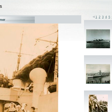
s
1
2
3
4
5
mer