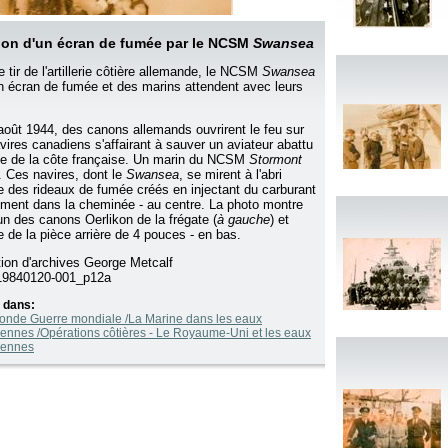
ion d'un écran de fumée par le NCSM
Swansea
e tir de l'artillerie côtière allemande, le NCSM
Swansea
n écran de fumée et des marins attendent avec leurs
.
août 1944, des canons allemands ouvrirent le feu sur
vires canadiens s'affairant à sauver un aviateur abattu
ge de la côte française. Un marin du NCSM
Stormont
é. Ces navires, dont le
Swansea
, se mirent à l'abri
re des rideaux de fumée créés en injectant du carburant
ement dans la cheminée - au centre. La photo montre
un des canons Oerlikon de la frégate (
à gauche
) et
pe de la pièce arrière de 4 pouces - en bas.
tion d'archives George Metcalf
9840120-001_p12a
 dans:
onde Guerre mondiale /La Marine dans les eaux
ennes /Opérations côtières - Le Royaume-Uni et les eaux
éennes