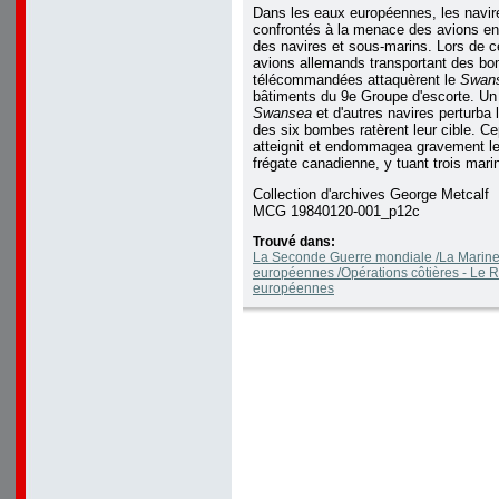
Dans les eaux européennes, les navir
confrontés à la menace des avions en
des navires et sous-marins. Lors de c
avions allemands transportant des b
télécommandées attaquèrent le
Swan
bâtiments du 9e Groupe d'escorte. Un v
Swansea
et d'autres navires perturba l
des six bombes ratèrent leur cible. Cep
atteignit et endommagea gravement
frégate canadienne, y tuant trois mari
Collection d'archives George Metcalf
MCG 19840120-001_p12c
Trouvé dans:
La Seconde Guerre mondiale /La Marine
européennes /Opérations côtières - Le 
européennes