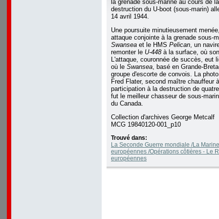
la grenade sous-marine au cours de la 
destruction du U-boot (sous-marin) a
14 avril 1944.
Une poursuite minutieusement menée, 
attaque conjointe à la grenade sous-
Swansea
et le HMS
Pelican
, un navire
remonter le
U-448
à la surface, où so
L'attaque, couronnée de succès, eut l
où le
Swansea
, basé en Grande-Bretag
groupe d'escorte de convois. La photo 
Fred Flater, second maître chauffeur à
participation à la destruction de quatr
fut le meilleur chasseur de sous-marin
du Canada.
Collection d'archives George Metcalf
MCG 19840120-001_p10
Trouvé dans:
La Seconde Guerre mondiale /La Marine
européennes /Opérations côtières - Le 
européennes