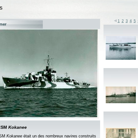
s
1
2
3
4
5
mer
CSM
Kokanee
CSM
Kokanee
était un des nombreux navires construits