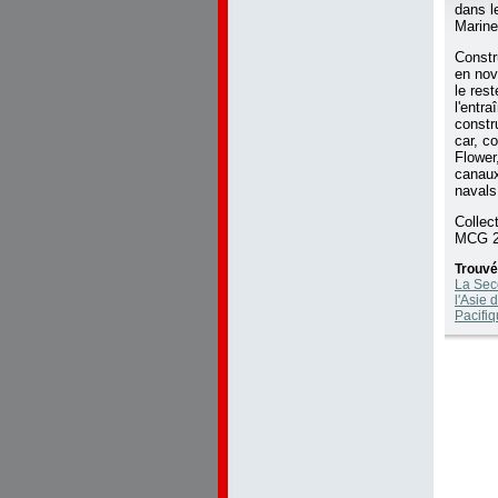
dans l
Marine
Constr
en nov
le rest
l'entr
constr
car, c
Flower
canaux
navals
Collec
MCG 2
Trouvé
La Sec
l'Asie 
Pacifi