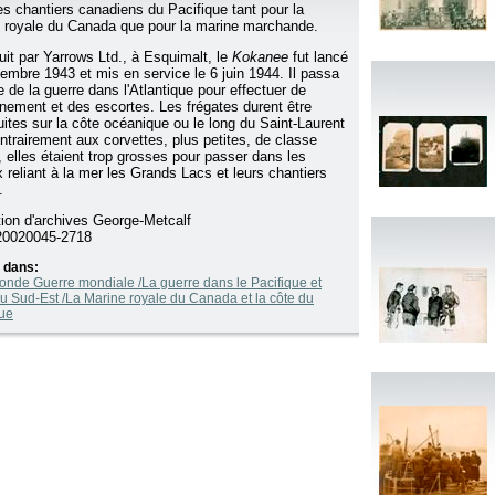
es chantiers canadiens du Pacifique tant pour la
 royale du Canada que pour la marine marchande.
uit par Yarrows Ltd., à Esquimalt, le
Kokanee
fut lancé
embre 1943 et mis en service le 6 juin 1944. Il passa
e de la guerre dans l'Atlantique pour effectuer de
aînement et des escortes. Les frégates durent être
uites sur la côte océanique ou le long du Saint-Laurent
ontrairement aux corvettes, plus petites, de classe
, elles étaient trop grosses pour passer dans les
 reliant à la mer les Grands Lacs et leurs chantiers
.
tion d'archives George-Metcalf
0020045-2718
 dans:
onde Guerre mondiale /La guerre dans le Pacifique et
du Sud-Est /La Marine royale du Canada et la côte du
que