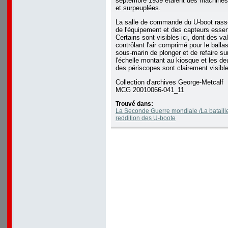
septembre 1939 étaient des machines
et surpeuplées.
La salle de commande du U-boot rasse
de l'équipement et des capteurs essen
Certains sont visibles ici, dont des v
contrôlant l'air comprimé pour le balla
sous-marin de plonger et de refaire su
l'échelle montant au kiosque et les d
des périscopes sont clairement visibl
Collection d'archives George-Metcalf
MCG 20010066-041_11
Trouvé dans:
La Seconde Guerre mondiale /La bataille 
reddition des U-boote