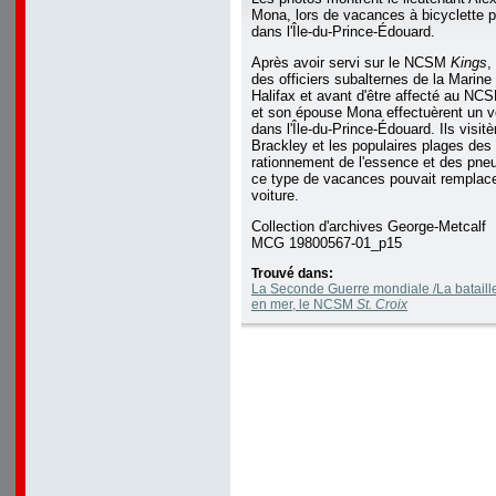
Mona, lors de vacances à bicyclette 
dans l'Île-du-Prince-Édouard.
Après avoir servi sur le NCSM
Kings
,
des officiers subalternes de la Marin
Halifax et avant d'être affecté au N
et son épouse Mona effectuèrent un v
dans l'Île-du-Prince-Édouard. Ils visit
Brackley et les populaires plages des 
rationnement de l'essence et des pneu
ce type de vacances pouvait remplac
voiture.
Collection d'archives George-Metcalf
MCG 19800567-01_p15
Trouvé dans:
La Seconde Guerre mondiale /La bataille 
en mer, le NCSM
St. Croix