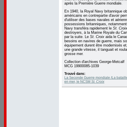
après la Première Guerre mondiale.
En 1940, la Royal Navy britannique ob
américains en contrepartie d'avoir pe
d'utiliser des bases navales et aérien
possessions britanniques, notamment
Navy transféra rapidement le
St. Croi
destroyers, à la Marine Royale du Ca
par la suite. Le
St. Croix
aida le Cana
besoins en navires de guerre, mais s
équipement durent être modernisés et, 
une grande vitesse, il tanguait et roul
grosse mer.
Collection d'archives George-Metcalf
MCG 19900085-1039
Trouvé dans:
La Seconde Guerre mondiale /La bataille 
en mer, le NCSM
St. Croix