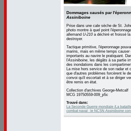
Dommages causés par l'éperon
Assiniboine
Prise dans une cale sèche de St. John
photo montre à quel point l'éperonnag
allemand
U-210
a déchiré et froissé la
destroyer.
Tactique primitive, l'éperonnage pouva
marins, mais en même temps cause
importants au navire le pratiquant. Da
l'
Assiniboine
, les dégâts à sa partie 
des inondations dans les compartimen
La mise hors service de son radar et d
que d'autres problèmes forcèrent le des
convoi qu'il escortait et à se diriger v
être remis en état.
Collection d'archives George-Metcalf
MCG 19750559-009_p5c
Trouvé dans:
La Seconde Guerre mondiale /La bataille
combat naval : le NCSN
Assiniboine
cont