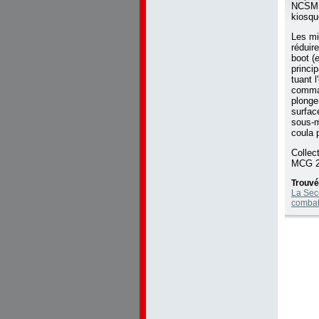
NCS
kiosqu
Les mit
réduir
boot (
princi
tuant 
comma
plonger
surfac
sous-ma
coula 
Collec
MCG 2
Trouvé
La Seco
combat