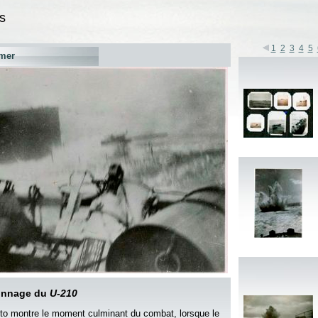
s
1
2
3
4
5
mer
onnage du
U-210
to montre le moment culminant du combat, lorsque le