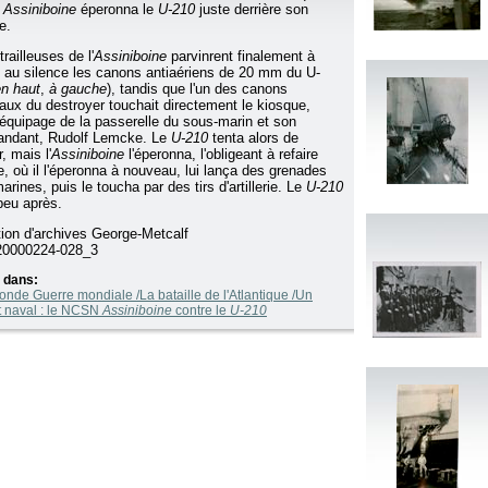
M
Assiniboine
éperonna le
U-210
juste derrière son
e.
railleuses de l'
Assiniboine
parvinrent finalement à
e au silence les canons antiaériens de 20 mm du U-
en haut
,
à gauche
), tandis que l'un des canons
paux du destroyer touchait directement le kiosque,
l'équipage de la passerelle du sous-marin et son
ndant, Rudolf Lemcke. Le
U-210
tenta alors de
, mais l'
Assiniboine
l'éperonna, l'obligeant à refaire
e, où il l'éperonna à nouveau, lui lança des grenades
rines, puis le toucha par des tirs d'artillerie. Le
U-210
peu après.
tion d'archives George-Metcalf
0000224-028_3
 dans:
nde Guerre mondiale /La bataille de l'Atlantique /Un
 naval : le NCSN
Assiniboine
contre le
U-210