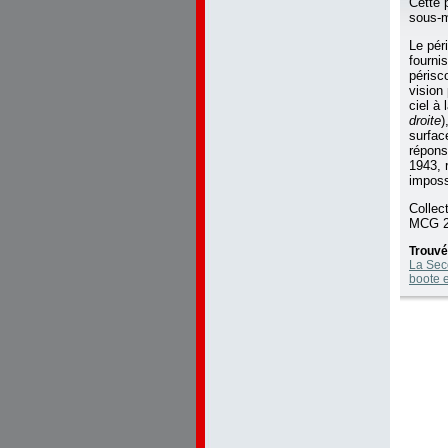
Cette 
sous-m
Le pér
fournis
périsco
vision 
ciel à
droite
)
surfac
répons
1943, 
imposs
Collec
MCG 2
Trouvé
La Seco
boote e