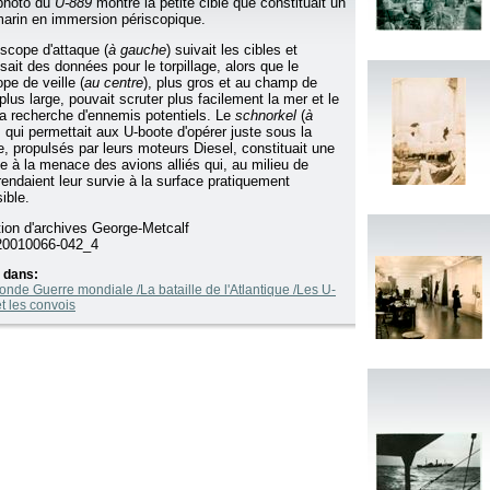
photo du
U-889
montre la petite cible que constituait un
arin en immersion périscopique.
iscope d'attaque (
à gauche
) suivait les cibles et
sait des données pour le torpillage, alors que le
pe de veille (
au centre
), plus gros et au champ de
plus large, pouvait scruter plus facilement la mer et le
 la recherche d'ennemis potentiels. Le
schnorkel
(
à
, qui permettait aux U-boote d'opérer juste sous la
e, propulsés par leurs moteurs Diesel, constituait une
e à la menace des avions alliés qui, au milieu de
rendaient leur survie à la surface pratiquement
ible.
tion d'archives George-Metcalf
0010066-042_4
 dans:
nde Guerre mondiale /La bataille de l'Atlantique /Les U-
t les convois