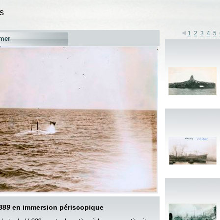
s
1
2
3
4
5
mer
889
en immersion périscopique