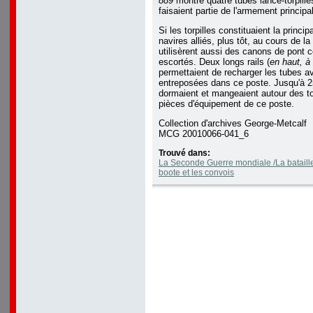
889
montre quatre tubes lance-torpille
faisaient partie de l'armement princip
Si les torpilles constituaient la princ
navires alliés, plus tôt, au cours de la
utilisèrent aussi des canons de pont 
escortés. Deux longs rails (
en haut, à
permettaient de recharger les tubes av
entreposées dans ce poste. Jusqu'à 25
dormaient et mangeaient autour des tor
pièces d'équipement de ce poste.
Collection d'archives George-Metcalf
MCG 20010066-041_6
Trouvé dans:
La Seconde Guerre mondiale /La bataille 
boote et les convois