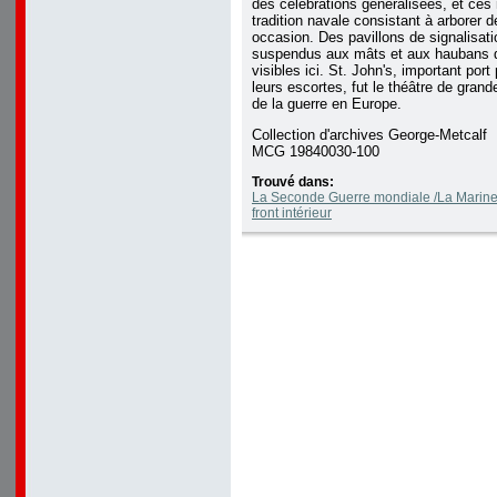
des célébrations généralisées, et ces 
tradition navale consistant à arborer d
occasion. Des pavillons de signalisati
suspendus aux mâts et aux haubans 
visibles ici. St. John's, important port
leurs escortes, fut le théâtre de grande
de la guerre en Europe.
Collection d'archives George-Metcalf
MCG 19840030-100
Trouvé dans:
La Seconde Guerre mondiale /La Marine à
front intérieur