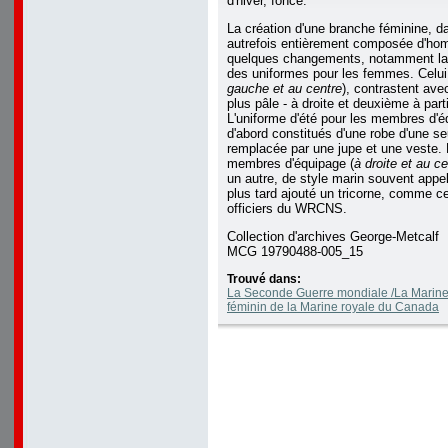
d'hiver, foncé.
La création d'une branche féminine, 
autrefois entièrement composée d'h
quelques changements, notamment la 
des uniformes pour les femmes. Celui d
gauche et au centre
), contrastent avec
plus pâle - à droite et deuxième à part
L'uniforme d'été pour les membres d'é
d'abord constitués d'une robe d'une se
remplacée par une jupe et une veste.
membres d'équipage (
à droite et au ce
un autre, de style marin souvent appel
plus tard ajouté un tricorne, comme ce
officiers du WRCNS.
Collection d'archives George-Metcalf
MCG 19790488-005_15
Trouvé dans:
La Seconde Guerre mondiale /La Marine 
féminin de la Marine royale du Canada