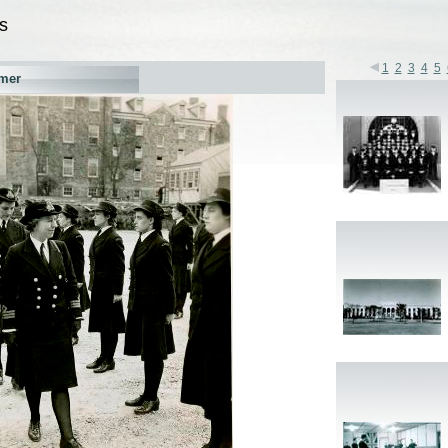
s
1
2
3
4
5
mer