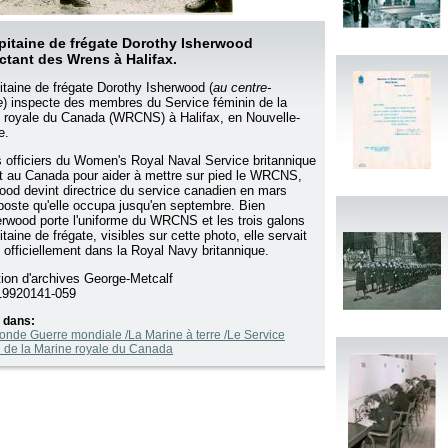
pitaine de frégate Dorothy Isherwood
ctant des Wrens à Halifax.
itaine de frégate Dorothy Isherwood (
au centre-
e
) inspecte des membres du Service féminin de la
 royale du Canada (WRCNS) à Halifax, en Nouvelle-
e.
 officiers du Women's Royal Naval Service britannique
nt au Canada pour aider à mettre sur pied le WRCNS,
ood devint directrice du service canadien en mars
poste qu'elle occupa jusqu'en septembre. Bien
erwood porte l'uniforme du WRCNS et les trois galons
taine de frégate, visibles sur cette photo, elle servait
 officiellement dans la Royal Navy britannique.
tion d'archives George-Metcalf
9920141-059
 dans:
onde Guerre mondiale /La Marine à terre /Le Service
n de la Marine royale du Canada