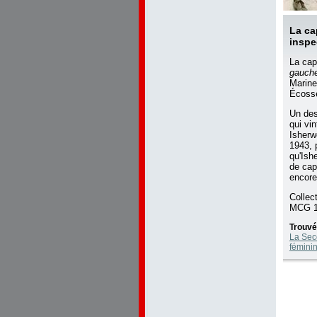
La ca
inspe
La cap
gauch
Marine
Écoss
Un des
qui vi
Isherw
1943, 
qu'Ish
de capi
encore
Collec
MCG 1
Trouvé
La Sec
fémini