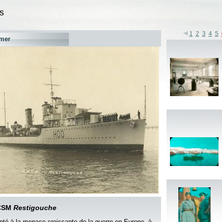
s
1
2
3
4
5
mer
CSM
Restigouche
nté à la menace croissante de la guerre en Europe, à