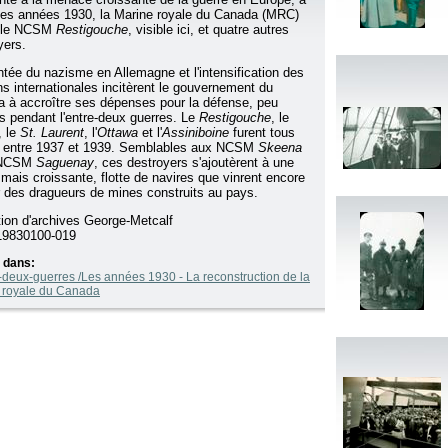
 des années 1930, la Marine royale du Canada (MRC)
t le NCSM
Restigouche
, visible ici, et quatre autres
yers.
tée du nazisme en Allemagne et l'intensification des
ns internationales incitèrent le gouvernement du
 à accroître ses dépenses pour la défense, peu
s pendant l'entre-deux guerres. Le
Restigouche
, le
, le
St. Laurent
, l'
Ottawa
et l'
Assiniboine
furent tous
 entre 1937 et 1939. Semblables aux NCSM
Skeena
 NCSM
Saguenay
, ces destroyers s'ajoutèrent à une
, mais croissante, flotte de navires que vinrent encore
r des dragueurs de mines construits au pays.
tion d'archives George-Metcalf
9830100-019
 dans:
-deux-guerres /Les années 1930 - La reconstruction de la
 royale du Canada