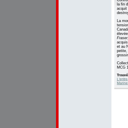
la fin
acqui
destro
La mon
tensio
Canada
élevée
Fraser
acquis
et au
petite
grossi
Collec
MCG 1
Trouvé
L'entre
Marine