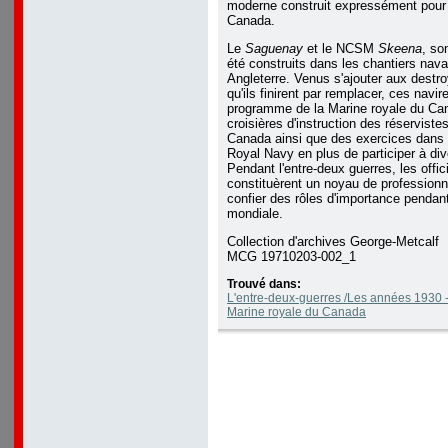
moderne construit expressément pour 
Canada.
Le
Saguenay
et le NCSM
Skeena
, so
été construits dans les chantiers nava
Angleterre. Venus s'ajouter aux destr
qu'ils finirent par remplacer, ces nav
programme de la Marine royale du Can
croisières d'instruction des réserviste
Canada ainsi que des exercices dans 
Royal Navy en plus de participer à di
Pendant l'entre-deux guerres, les offi
constituèrent un noyau de professionne
confier des rôles d'importance penda
mondiale.
Collection d'archives George-Metcalf
MCG 19710203-002_1
Trouvé dans:
L'entre-deux-guerres /Les années 1930 -
Marine royale du Canada