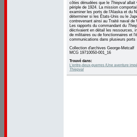
côtes dénudées que le
Thiepval
allait
périple de 1924. La mission comportait
examiner les ports de l'Alaska et du 
déterminer si les États-Unis ou le Japon
contrevenant ainsi au Traité naval de
Les rapports du commandant du
Thie
décrivaient en détail les ressources, 
de militaires ou de fonctionnaires et l'
communications dans plusieurs ports 
Collection d'archives George-Metcalf
MCG 19710050-001_16
Trouvé dans:
L'entre-deux-guerres /Une aventure impé
Thiepval