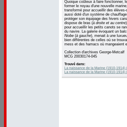
Quoique coûteux à faire fonctionner, 
former le noyau d'une nouvelle marine, 
transformé pour accueillir des élèves-of
aussi doté d'un système de chauffage
protéger son équipage des hivers can
dispose de bras (
à droite et au centre
pour accueillir les petits canots se ra
du navire. La galerie évoquant un bal
Niobe
(
à gauche
), menait à une luxue
bien différentes de celles où se trouva
mess et des hamacs où mangeaient et
Collection d'archives George-Metcalf
MCG 20030174-045
Trouvé dans:
La naissance de la Marine (1910-1914) /
La naissance de la Marine (1910-1914