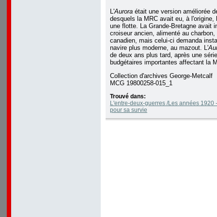
L'
Aurora
était une version améliorée d
desquels la MRC avait eu, à l'origine, l
une flotte. La Grande-Bretagne avait in
croiseur ancien, alimenté au charbon
canadien, mais celui-ci demanda insta
navire plus moderne, au mazout. L'
Au
de deux ans plus tard, après une séri
budgétaires importantes affectant la
Collection d'archives George-Metcalf
MCG 19800258-015_1
Trouvé dans:
L'entre-deux-guerres /Les années 1920 -
pour sa survie