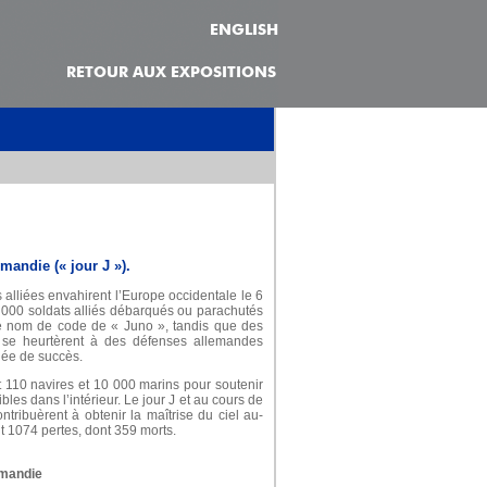
ENGLISH
RETOUR AUX EXPOSITIONS
andie (« jour J »).
alliées envahirent l’Europe occidentale le 6
0 000 soldats alliés débarqués ou parachutés
 le nom de code de « Juno », tandis que des
s se heurtèrent à des défenses allemandes
nnée de succès.
t 110 navires et 10 000 marins pour soutenir
es dans l’intérieur. Le jour J et au cours de
ribuèrent à obtenir la maîtrise du ciel au-
t 1074 pertes, dont 359 morts.
rmandie