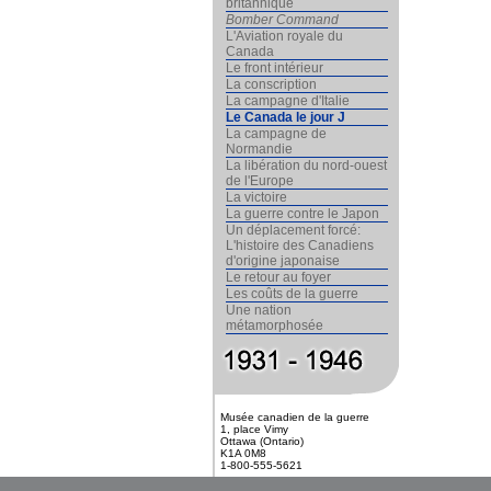
britannique
Bomber Command
L'Aviation royale du
Canada
Le front intérieur
La conscription
La campagne d'Italie
Le Canada le jour J
La campagne de
Normandie
La libération du nord-ouest
de l'Europe
La victoire
La guerre contre le Japon
Un déplacement forcé:
L'histoire des Canadiens
d'origine japonaise
Le retour au foyer
Les coûts de la guerre
Une nation
métamorphosée
Musée canadien de la guerre
1, place Vimy
Ottawa (Ontario)
K1A 0M8
1-800-555-5621