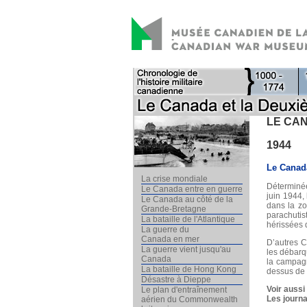
LE CAN
1944
Le Canada
La crise mondiale
Déterminée
Le Canada entre en guerre
juin 1944,
Le Canada au côté de la
dans la zo
Grande-Bretagne
parachuti
La bataille de l'Atlantique
hérissées d
La guerre du
Canada en mer
D’autres C
La guerre vient jusqu'au
les débarq
Canada
la campagn
La bataille de Hong Kong
dessus de 
Désastre à Dieppe
Voir aussi 
Le plan d'entraînement
Les journ
aérien du Commonwealth