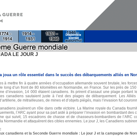
ADA LE JOUR J
 joua un rôle essentiel dans le succès des débarquements alliés en Norm
s à mettre fin à quatre années d’occupation allemande souvent brutale, les forces 
 le long d’un front de 80 kilomètres en Normandie, en France. Sur les près de 15
ne d’invasion, 14 000 étaient canadiens. Ils prirent d’assaut une plage portant
stes canadiens sautaient juste à l’est des plages de débarquement. Les Allié
’artillerie, de mitrailleuses, de mines et d’objets piégés, mais l’invasion fut couro
anadiens jouèrent un rôle dans cette victoire. La Marine royale du Canada fourni
uements, l’ARC ayant pour sa part aidé à préparer l’invasion en bombardant des cibl
e qui suivit, 15 escadrons de chasse et de chasseurs-bombardiers de l’ARC cont
la Normandie et attaquèrent des cibles ennemies. Le jour J, les Canadiens subiren
:
aux canadiens et la Seconde Guerre mondiale : Le jour J et la campagne de No