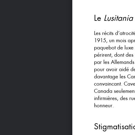
Le
Lusitania
Les récits d’atroc
1915, un mois apr
paquebot de luxe
périrent, dont des
par les Allemands 
pour avoir aidé de
davantage les Can
convaincant. Cavel
Canada seulement, 
infirmières, des r
honneur.
Stigmatisat