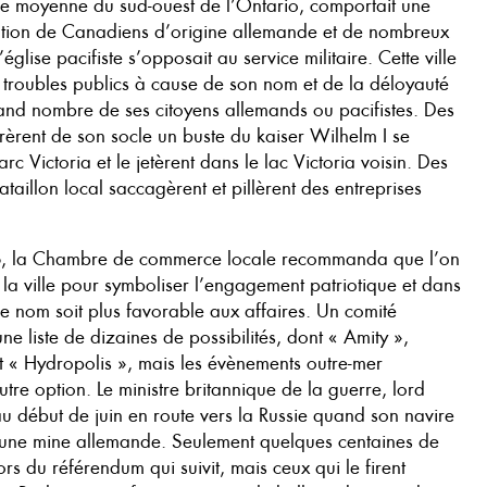
aille moyenne du sud-ouest de l’Ontario, comportait une
tion de Canadiens d’origine allemande et de nombreux
église pacifiste s’opposait au service militaire. Cette ville
 troubles publics à cause de son nom et de la déloyauté
nd nombre de ses citoyens allemands ou pacifistes. Des
tirèrent de son socle un buste du kaiser Wilhelm I se
rc Victoria et le jetèrent dans le lac Victoria voisin. Des
taillon local saccagèrent et pillèrent des entreprises
, la Chambre de commerce locale recommanda que l’on
a ville pour symboliser l’engagement patriotique et dans
re nom soit plus favorable aux affaires. Un comité
ne liste de dizaines de possibilités, dont « Amity »,
et « Hydropolis », mais les évènements outre-mer
tre option. Le ministre britannique de la guerre, lord
 au début de juin en route vers la Russie quand son navire
une mine allemande. Seulement quelques centaines de
ors du référendum qui suivit, mais ceux qui le firent