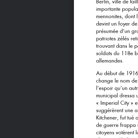
Berlin, ville de t
importante popula
mennonites, dont l’
devint un foyer de
présumée d’un gra
patriotes zélés re
trouvant dans le pa
soldats du 118e ba
allemandes.
Au début de 1916
change le nom de l
l’espoir qu’un aut
municipal dressa u
« Imperial City » 
suggérèrent une au
Kitchener, fut tué
de guerre frappa 
citoyens votèrent l