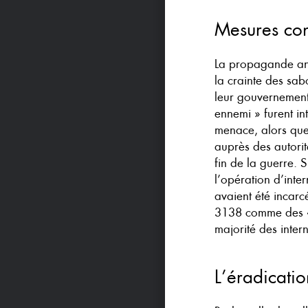
Mesures con
La propagande anti
la crainte des sa
leur gouvernement 
ennemi » furent in
menace, alors que 
auprès des autorit
fin de la guerre. 
l’opération d’int
avaient été incarc
3138 comme des « p
majorité des inter
L’éradicatio