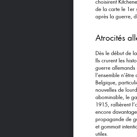
choisirent Kitchene
de la carte le 1er
après la guerre, d
Atrocités al
Dès le début de la
Ils crurent les his
guerre allemands e
l’ensemble n’être 
Belgique, particul
nouvelles de lourd
abominable, le gaz
1915, rallièrent l
encore davantage 
propagande de guer
et gommait intentio
utiles.