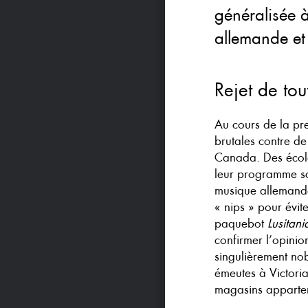
généralisée 
allemande et 
Rejet de tou
Au cours de la pre
brutales contre d
Canada. Des école
leur programme sc
musique allemande
« nips » pour évit
paquebot
Lusitani
confirmer l’opini
singulièrement no
émeutes à Victoria
magasins apparte