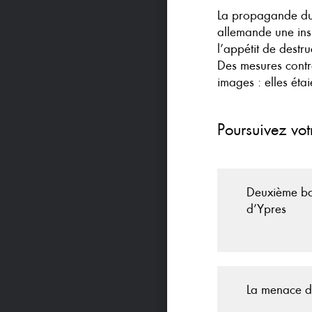
La propagande du 
allemande une insu
l’appétit de destr
Des mesures contre 
images : elles éta
Poursuivez vot
Deuxième bat
d’Ypres
La menace d