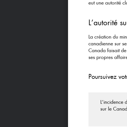
eut une autorité cl
L’autorité s
La création du min
canadienne sur se
Canada faisait de
ses propres affair
Poursuivez vot
L’incidence 
sur le Cana