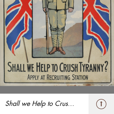
Shall we Help to Crush Tyranny? (Aiderons-nous à écraser la tyrannie?)