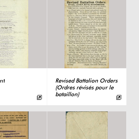
nt
Revised Battalion Orders
(Ordres révisés pour le
bataillon)