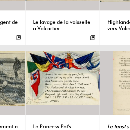
ngent de
Le lavage de la vaisselle
Highland
r
à Valcartier
vers Valca
nement à
Le Princess Pat's
Le toast s