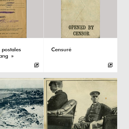
s postales
Censuré
ang »