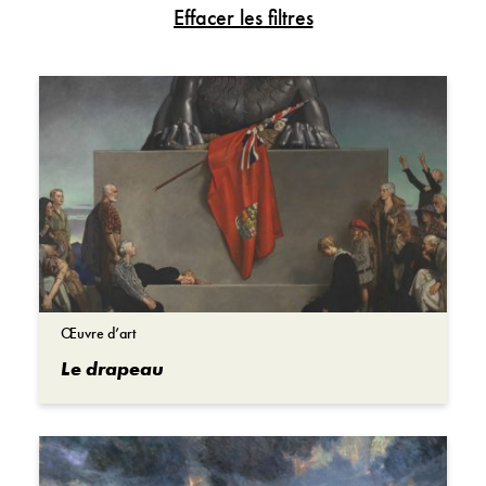
Jour du Souvenir
Artefact
Récits d’Autochtones
Œuvre d’art
Récits de Canadiens noirs
Document
Histoires de femmes
Photo
Récits de Canadiens d’origine asiatique
Survol historique
Récits de vétérans
Vidéo
Maintien de la paix
Activité
Guerre en Afghanistan
Œuvre d’art
Le drapeau