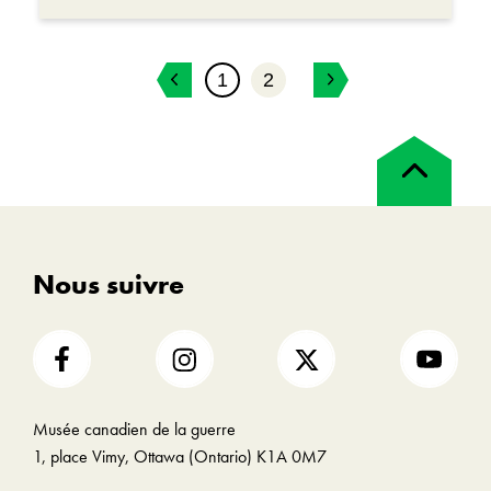
1
2
Retour
en
haut
Nous suivre
Musée canadien de la guerre
1, place Vimy, Ottawa (Ontario) K1A 0M7