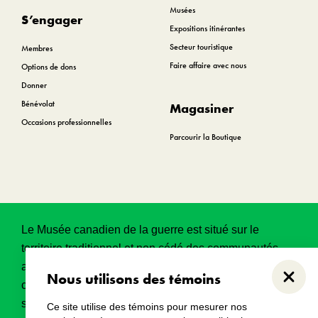
Musées
S’engager
Expositions itinérantes
Secteur touristique
Membres
Faire affaire avec nous
Options de dons
Donner
Bénévolat
Magasiner
Occasions professionnelles
Parcourir la Boutique
Le Musée canadien de la guerre est situé sur le
territoire traditionnel et non cédé des communautés
algonquines Anishinabeg. Ce territoire a eu et
Nous utilisons des témoins
Ferme
continue d’avoir une grande importance historique,
spirituelle et sacrée.
Lire l’intégralité de la
Ce site utilise des témoins pour mesurer nos