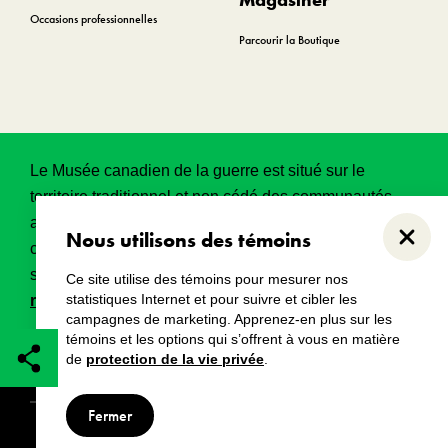
Occasions professionnelles
Parcourir la Boutique
Le Musée canadien de la guerre est situé sur le
territoire traditionnel et non cédé des communautés
algonquines Anishinabeg. Ce territoire a eu et
Nous utilisons des témoins
Ferme
continue d’avoir une grande importance historique,
spirituelle et sacrée.
Lire l’intégralité de la
Ce site utilise des témoins pour mesurer nos
statistiques Internet et pour suivre et cibler les
reconnaissance territoriale
.
campagnes de marketing. Apprenez-en plus sur les
témoins et les options qui s’offrent à vous en matière
de
protection de la vie privée
.
Droits d’auteur
Avertissements
Avis de confidentialité
Fermer