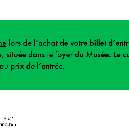
ne
lors de l’achat de votre billet d’ent
ie, située dans le foyer du Musée. Le c
du prix de l’entrée.
a page :
007-Dm