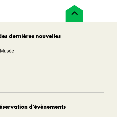
Retour
en
haut
 des dernières nouvelles
u Musée
éservation d’évènements