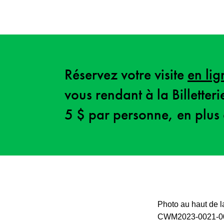
Réservez votre visite
en lig
vous rendant à la Billetter
5 $ par personne, en plus 
Photo au haut de l
CWM2023-0021-0