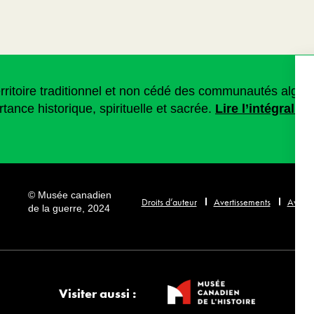
territoire traditionnel et non cédé des communautés algo
rtance historique, spirituelle et sacrée.
Lire l’intégralit
© Musée canadien
Droits d’auteur
Avertissements
Avis de
de la guerre, 2024
Visiter aussi :