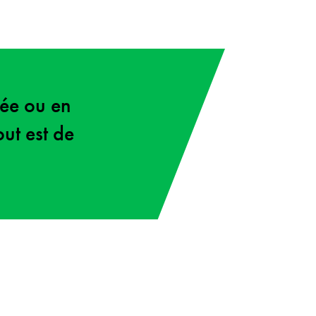
rée ou en
out est de