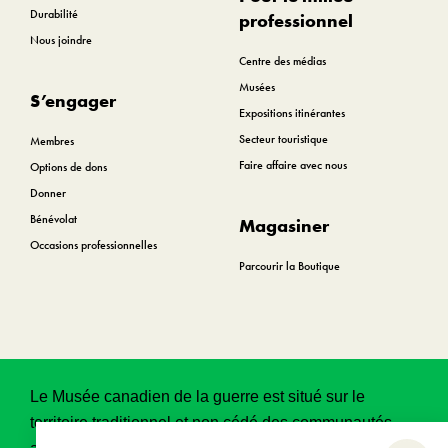
Durabilité
professionnel
Nous joindre
Centre des médias
Musées
S’engager
Expositions itinérantes
Secteur touristique
Membres
Faire affaire avec nous
Options de dons
Donner
Bénévolat
Magasiner
Occasions professionnelles
Parcourir la Boutique
Le Musée canadien de la guerre est situé sur le
territoire traditionnel et non cédé des communautés