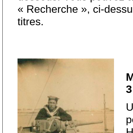
« Recherche », ci-dessu
titres.
M
3
U
p
H