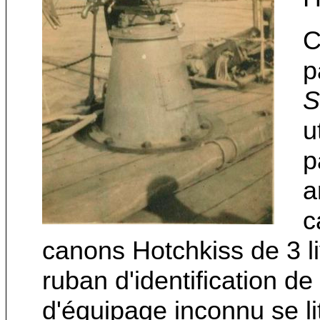
C
p
S
u
p
a
c
canons Hotchkiss de 3 liv
ruban d'identification d
d'équipage inconnu se li