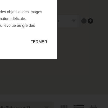
 des objets et des images
BOOLEAN FOR NEXT FIELD
nature délicate.
Supprimer un fi
Ajouter un f
qui évolue au gré des
FERMER