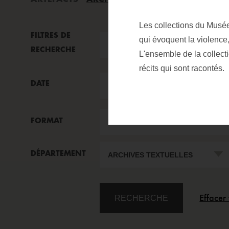
Les collections du Musée
FIELD TO SEARCH
FILTRES DE
qui évoquent la violence,
Value to search in Keywords/Descri
RECHERCHE
L'ensemble de la collect
récits qui sont racontés.
DATE
date
FORMAT
DÉPARTEMENT
Effacer 
RECHERCHE