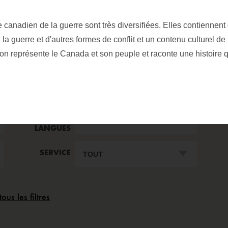
 canadien de la guerre sont très diversifiées. Elles contiennent
 la guerre et d'autres formes de conflit et un contenu culturel de 
ption
ion représente le Canada et son peuple et raconte une histoire 
NOTE SUR LES
É
LANGUES
SERVICE
tous les filtres