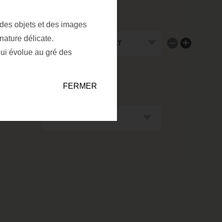
 des objets et des images
BOOLEAN FOR NEXT FIELD
nature délicate.
Supprimer un fi
Ajouter un f
qui évolue au gré des
FERMER
VÉNEMENT