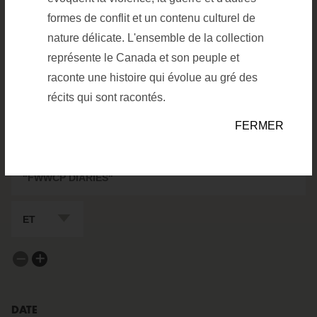
formes de conflit et un contenu culturel de
nature délicate. L'ensemble de la collection
ARTEFACTS
ARCHIVES
représente le Canada et son peuple et
raconte une histoire qui évolue au gré des
FILTRES DE
récits qui sont racontés.
RECHERCHE
FIELD TO SEARCH
Value to search in Keywords/De
FERMER
BOOLEAN FOR NEXT FIELD
Supprimer un filtre
Ajouter un filtre
DATE