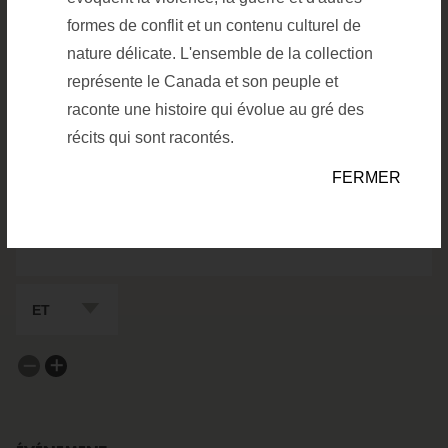
formes de conflit et un contenu culturel de
nature délicate. L'ensemble de la collection
ARTEFACTS
ARCHIVES
représente le Canada et son peuple et
raconte une histoire qui évolue au gré des
FILTRES DE
récits qui sont racontés.
RECHERCHE
FIELD TO SEARCH
Value to search in Keywords/De
FERMER
BOOLEAN FOR NEXT FIELD
Supprimer un filtre
Ajouter un filtre