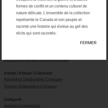
formes de conflit et un contenu culturel de
Enregistrer dans la liste
Enregistrer dans la liste
nature délicate. L'ensemble de la collection
représente le Canada et son peuple et
raconte une histoire qui évolue au gré des
récits qui sont racontés.
Numéro de l'objet
19390002-141
FERMER
Événement
1914-1919 Première Guerre mondiale
Artiste / Artisan / Fabricant
Port Arthur Shipbuilding Company
Toronto Shipbuilding Company
Catégorie
moyens d'expression