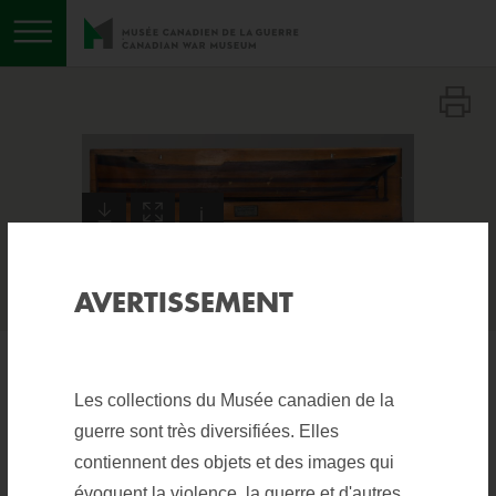
Basculer le menu
Télécharger l'image
Élargir l'image
Afficher les informations sur l'im
i
AVERTISSEMENT
MODÈLE REDUIT,
Les collections du Musée canadien de la
guerre sont très diversifiées. Elles
NAVIRE À VAPEUR
contiennent des objets et des images qui
évoquent la violence, la guerre et d'autres