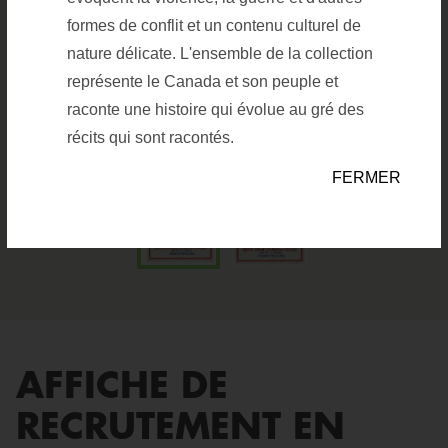
formes de conflit et un contenu culturel de
nature délicate. L'ensemble de la collection
représente le Canada et son peuple et
Télécharger l'image
raconte une histoire qui évolue au gré des
Élargir l'image
Afficher les informations sur l'im
i
récits qui sont racontés.
FERMER
AFFICHE DE
RECRUTEMENT EN