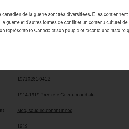
 canadien de la guerre sont très diversifiées. Elles contiennent
EINTE, CANADIANS
 la guerre et d'autres formes de conflit et un contenu culturel de 
G A TRACK UNDER
ion représente le Canada et son peuple et raconte une histoire 
E
19710261-0412
1914-1919 Première Guerre mondiale
ant
Meo, sous-lieutenant Innes
1919