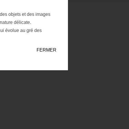
 des objets et des images
Enregistrer dans la
nature délicate.
Enregistrer dans la liste
liste
qui évolue au gré des
FERMER